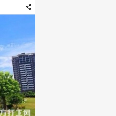
1
/
8