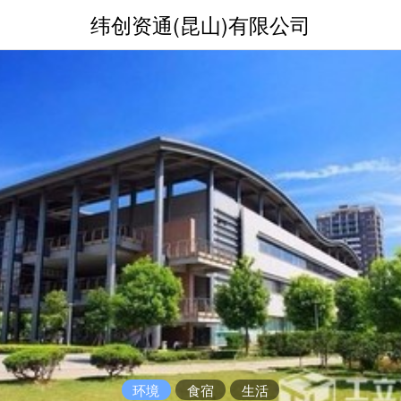
纬创资通(昆山)有限公司
环境
食宿
生活