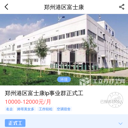
郑州港区富士康
环境
1
/
8
郑州港区富士康ip事业群正式工
10000-12000元/月
已报名1305人
名企
帅哥美女多
工作轻松
空调宿舍