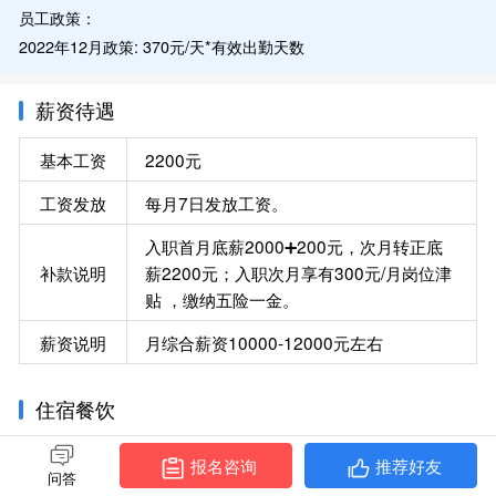
员工政策：
2022年12月政策: 370元/天*有效出勤天数
2023年1月奖金政策: 15天≤有效出勤天数≤22天 奖励5000元，
23天≤有效出勤天数奖励10000元
薪资待遇
发放要求：
基本工资
2200元
①当日请假/旷工/迟到早退＞30分钟不计有效出勤天数；
②奖金随当月薪资发放，发放需在职，离职则不享有。
工资发放
每月7日发放工资。
入职首月底薪2000➕200元，次月转正底
补款说明
薪2200元；入职次月享有300元/月岗位津
贴 ，缴纳五险一金。
薪资说明
月综合薪资10000-12000元左右
住宿餐饮
伙食情况
入职发餐卡，吃多少扣多少。
报名咨询
推荐好友
问答