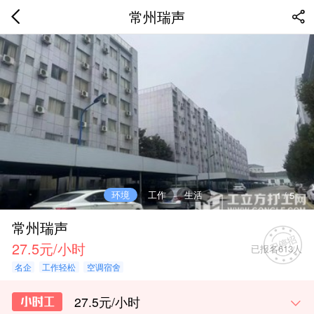
常州瑞声
环境
工作
生活
1
/
5
常州瑞声
27.5元/小时
已报名613人
名企
工作轻松
空调宿舍
27.5元/小时