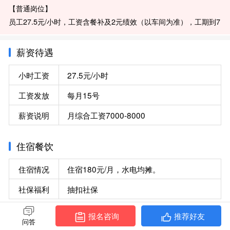
【普通岗位】
员工27.5元/小时，工资含餐补及2元绩效（以车间为准），工期到7
月底。首月入职满月不影响工资差价，不满月同工同酬无差价！
提示，下车间计算工时，不满70H与自离无差价，住宿180元/月，
薪资待遇
水电平摊，抽扣社保
小时工资
27.5元/小时
【零件部门】
员工24元/小时，入职不满70小时离职无差价。工资含2元绩效(车间
工资发放
每月15号
为准)含餐补及所有津贴补助，住宿200元/月，不扣社保，商保100
薪资说明
月综合工资7000-8000
住宿餐饮
住宿情况
住宿180元/月，水电均摊。
社保福利
抽扣社保
报名咨询
推荐好友
招聘要求
问答