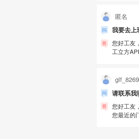
匿名
我要去上
问
您好工友
答
工立方A
glf_826
请联系我
问
您好工友
答
您最近的